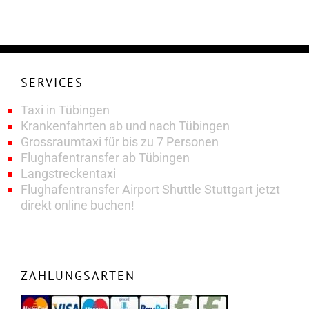
SERVICES
Taxi in Tübingen
Krankenfahrten ab und nach Tübingen
Grossraumtaxi für bis zu 7 Personen
Flughafentransfer ab Tübingen
Langstreckentaxi
Flughafentransfer Airport Shuttle Stuttgart jetzt
direkt online buchen!
ZAHLUNGSARTEN