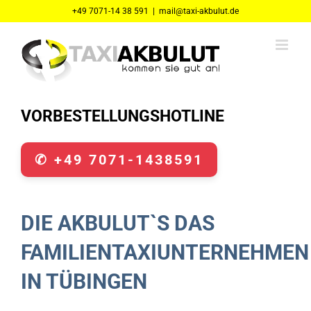
Zum
+49 7071-14 38 591
|
mail@taxi-akbulut.de
Inhalt
springen
VORBESTELLUNGSHOTLINE
✆ +49 7071-1438591
DIE AKBULUT`S DAS
FAMILIENTAXIUNTERNEHMEN
IN TÜBINGEN