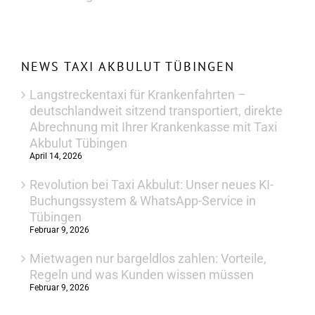
NEWS TAXI AKBULUT TÜBINGEN
Langstreckentaxi für Krankenfahrten –
deutschlandweit sitzend transportiert, direkte
Abrechnung mit Ihrer Krankenkasse mit Taxi
Akbulut Tübingen
April 14, 2026
Revolution bei Taxi Akbulut: Unser neues KI-
Buchungssystem & WhatsApp-Service in
Tübingen
Februar 9, 2026
Mietwagen nur bargeldlos zahlen: Vorteile,
Regeln und was Kunden wissen müssen
Februar 9, 2026