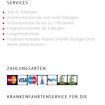
SERVICES
Taxi in Tübingen
Krankenfahrten ab und nach Tübingen
Grossraumtaxi für bis zu 7 Personen
Flughafentransfer ab Tübingen
Langstreckentaxi
Flughafentransfer Airport Shuttle Stuttgart jetzt
direkt online buchen!
ZAHLUNGSARTEN
KRANKENFAHRTENSERVICE FÜR DIE