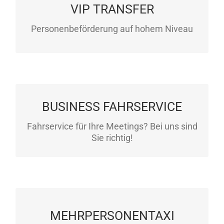
VIP Fahrservice rund um die Uhr an 365
VIP TRANSFER
Tagen buchbar! Für Ihre Bedürfnisse
angepasste Angebote
Personenbeförderung auf hohem Niveau
BUSINESS FAHRSERVICE
Mit uns sind Sie rund um die Uhr mobil –
angepasst an Ihre Wünsche!
Fahrservice für Ihre Meetings? Bei uns sind
Sie richtig!
Mit unseren Grossraumfahrzeugen von
MEHRPERSONENTAXI
Mercedes Benz können Sie mit bis zu 7