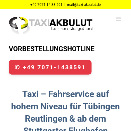
Zum
+49 7071-14 38 591
|
mail@taxi-akbulut.de
Inhalt
springen
VORBESTELLUNGSHOTLINE
✆ +49 7071-1438591
Taxi – Fahrservice auf
hohem Niveau für Tübingen
Reutlingen & ab dem
Stuttgarter Flughafen