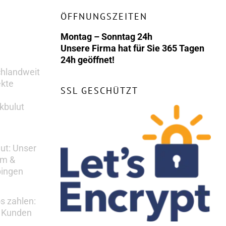
ÖFFNUNGSZEITEN
Montag – Sonntag 24h
Unsere Firma hat für Sie 365 Tagen
24h geöffnet!
chlandweit
ekte
SSL GESCHÜTZT
kbulut
lut: Unser
em &
bingen
s zahlen:
s Kunden