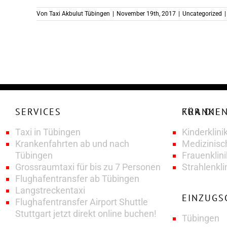
Von
Taxi Akbulut Tübingen
|
November 19th, 2017
|
Uncategorized
|
SERVICES
KRANKENFAHRTENSERVICE FÜR DIE
Taxi in Tübingen
Kinderklini
Krankenfahrten ab und nach
Medizinisc
Tübingen
Frauenklin
Grossraumtaxi für bis zu 7 Personen
Strahlenkli
Flughafentransfer ab Tübingen
Langstreckentaxi
EINZUGS
Flughafentransfer Airport Shuttle
Stuttgart jetzt direkt online buchen!
Tübingen