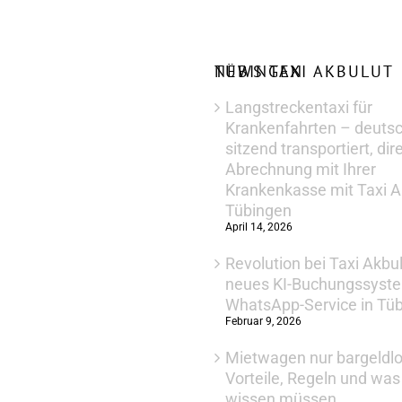
NEWS TAXI AKBULUT TÜBINGEN
Langstreckentaxi für
Krankenfahrten – deuts
sitzend transportiert, dir
Abrechnung mit Ihrer
Krankenkasse mit Taxi A
Tübingen
April 14, 2026
Revolution bei Taxi Akbu
neues KI-Buchungssyst
WhatsApp-Service in Tü
Februar 9, 2026
Mietwagen nur bargeldlo
Vorteile, Regeln und wa
wissen müssen