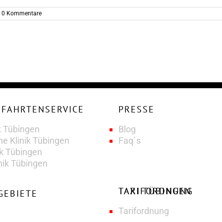
0 Kommentare
PRESSE
k Tübingen
Blog
he Klinik Tübingen
Faq`s
ik Tübingen
nik Tübingen
TAXI TÜBINGEN TARIFORDNUNG
GEBIETE
Tarifordnung