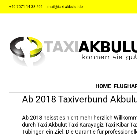
Zum
+49 7071-14 38 591
|
mail@taxi-akbulut.de
Inhalt
springen
HOME
FLUGHA
Ab 2018 Taxiverbund Akbulut
Ab 2018 heisst es nicht mehr herzlich Willkom
durch Taxi Akbulut Taxi Karayagiz Taxi Kibar T
Tübingen ein Ziel: Die Garantie für professione