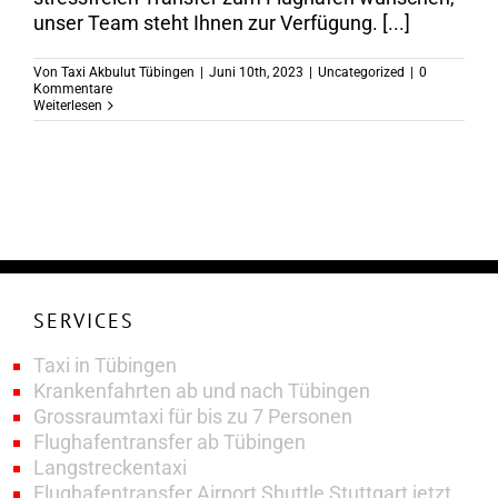
unser Team steht Ihnen zur Verfügung. [...]
Von
Taxi Akbulut Tübingen
|
Juni 10th, 2023
|
Uncategorized
|
0
Kommentare
Weiterlesen
SERVICES
Taxi in Tübingen
Krankenfahrten ab und nach Tübingen
Grossraumtaxi für bis zu 7 Personen
Flughafentransfer ab Tübingen
Langstreckentaxi
Flughafentransfer Airport Shuttle Stuttgart jetzt