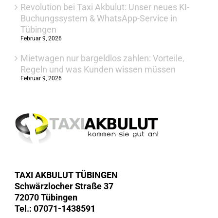
Revolution bei Taxi Akbulut: Unser neues KI-
Buchungssystem & WhatsApp-Service in
Tübingen
Februar 9, 2026
Mietwagen nur bargeldlos zahlen: Vorteile,
Regeln und was Kunden wissen müssen
Februar 9, 2026
TAXI AKBULUT TÜBINGEN
Schwärzlocher Straße 37
72070 Tübingen
Tel.: 07071-1438591