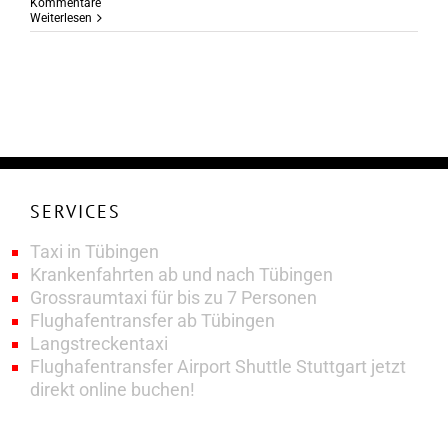
Kommentare
Weiterlesen
SERVICES
Taxi in Tübingen
Krankenfahrten ab und nach Tübingen
Grossraumtaxi für bis zu 7 Personen
Flughafentransfer ab Tübingen
Langstreckentaxi
Flughafentransfer Airport Shuttle Stuttgart jetzt
direkt online buchen!