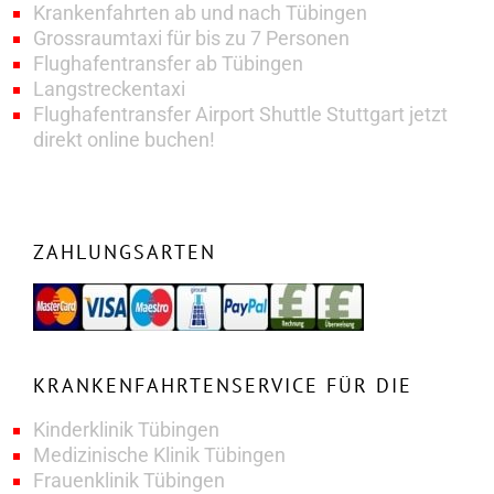
Krankenfahrten ab und nach Tübingen
Grossraumtaxi für bis zu 7 Personen
Flughafentransfer ab Tübingen
Langstreckentaxi
Flughafentransfer Airport Shuttle Stuttgart jetzt
direkt online buchen!
ZAHLUNGSARTEN
KRANKENFAHRTENSERVICE FÜR DIE
Kinderklinik Tübingen
Medizinische Klinik Tübingen
Frauenklinik Tübingen