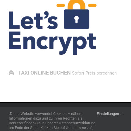
TAXI ONLINE BUCHEN
Sofort Preis berechnen
Copyright 1986 - 2026 Taxi Akbulut Tübingen | alle Rechte vorbehalten |
„Diese Website verwendet Cookies – nähere
Einstellungen
Impressum
|
DSGVO
|
Sitemap
|
Glossar
Informationen dazu und zu Ihren Rechten als
Benutzer finden Sie in unserer Datenschutzerklärung
am Ende der Seite. Klicken Sie auf „Ich stimme zu“,
Facebook
LinkedIn
Xing
YouTube
E-
Instagram
X