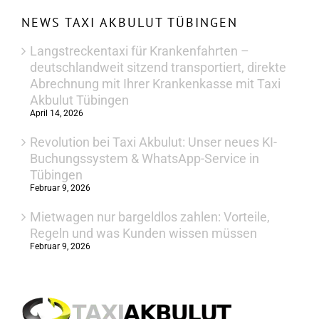
NEWS TAXI AKBULUT TÜBINGEN
Langstreckentaxi für Krankenfahrten –
deutschlandweit sitzend transportiert, direkte
Abrechnung mit Ihrer Krankenkasse mit Taxi
Akbulut Tübingen
April 14, 2026
Revolution bei Taxi Akbulut: Unser neues KI-
Buchungssystem & WhatsApp-Service in
Tübingen
Februar 9, 2026
Mietwagen nur bargeldlos zahlen: Vorteile,
Regeln und was Kunden wissen müssen
Februar 9, 2026