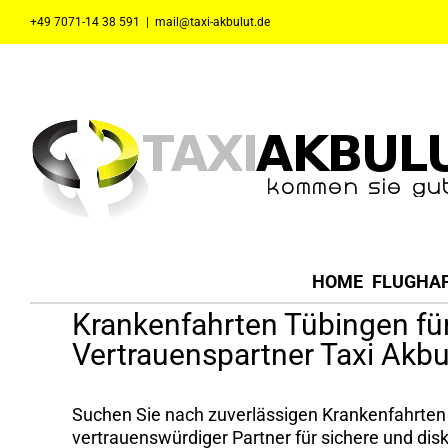
Zum
+49 7071-14 38 591
|
mail@taxi-akbulut.de
Inhalt
springen
HOME
FLUGHA
Krankenfahrten Tübingen für
Vertrauenspartner Taxi Akbu
​Suchen Sie nach zuverlässigen Krankenfahrten i
vertrauenswürdiger Partner für sichere und disk