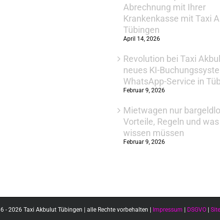
Abrechnung mit Ihrer
Krankenkasse mit Taxi A
Tübingen
April 14, 2026
Revolution bei Taxi Akbu
neues KI-Buchungssyst
WhatsApp-Service in Tü
Februar 9, 2026
Mietwagen nur bargeldlo
Vorteile, Regeln und wa
wissen müssen
Februar 9, 2026
6 - 2026 Taxi Akbulut Tübingen | alle Rechte vorbehalten |
Impressum
|
DSGVO
|
Si