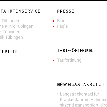
PRESSE
k Tübingen
Blog
he Klinik Tübingen
Faq`s
ik Tübingen
nik Tübingen
TAXI TÜBINGEN TARIFORDNUNG
GEBIETE
Tarifordnung
NEWS TAXI AKBULUT TÜBINGEN
Langstreckentaxi für
Krankenfahrten – deuts
sitzend transportiert, dir