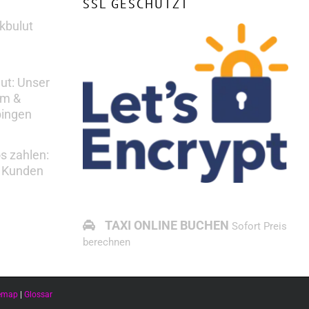
SSL GESCHÜTZT
kbulut
lut: Unser
em &
bingen
s zahlen:
s Kunden
TAXI ONLINE BUCHEN
Sofort Preis
berechnen
temap
|
Glossar