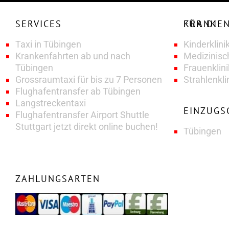
SERVICES
KRANKENFAHRTENSERVICE FÜR DIE
Taxi in Tübingen
Kinderklini
Krankenfahrten ab und nach
Medizinisc
Tübingen
Frauenklin
Grossraumtaxi für bis zu 7 Personen
Strahlenkli
Flughafentransfer ab Tübingen
Langstreckentaxi
EINZUGS
Flughafentransfer Airport Shuttle
Stuttgart jetzt direkt online buchen!
Tübingen
ZAHLUNGSARTEN