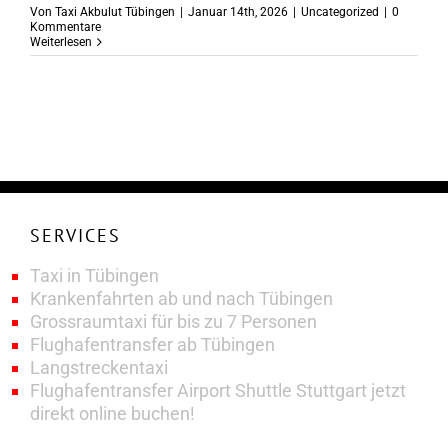
Von
Taxi Akbulut Tübingen
|
Januar 14th, 2026
|
Uncategorized
|
0
Kommentare
Weiterlesen
SERVICES
Taxi in Tübingen
Krankenfahrten ab und nach Tübingen
Grossraumtaxi für bis zu 7 Personen
Flughafentransfer ab Tübingen
Langstreckentaxi
Flughafentransfer Airport Shuttle Stuttgart jetzt
direkt online buchen!