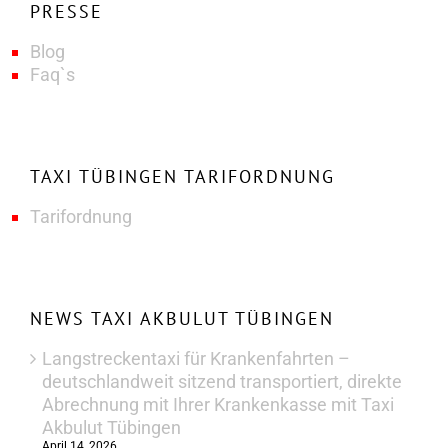
PRESSE
Blog
Faq`s
TAXI TÜBINGEN TARIFORDNUNG
Tarifordnung
NEWS TAXI AKBULUT TÜBINGEN
Langstreckentaxi für Krankenfahrten –
deutschlandweit sitzend transportiert, direkte
Abrechnung mit Ihrer Krankenkasse mit Taxi
Akbulut Tübingen
April 14, 2026