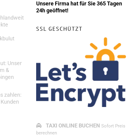
Unsere Firma hat für Sie 365 Tagen
24h geöffnet!
chlandweit
ekte
SSL GESCHÜTZT
kbulut
lut: Unser
em &
bingen
s zahlen:
s Kunden
TAXI ONLINE BUCHEN
Sofort Preis
berechnen