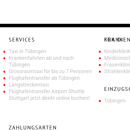
SERVICES
KRANKENFAHRTENSERVICE FÜR DIE
Taxi in Tübingen
Kinderklini
Krankenfahrten ab und nach
Medizinisc
Tübingen
Frauenklin
Grossraumtaxi für bis zu 7 Personen
Strahlenkli
Flughafentransfer ab Tübingen
Langstreckentaxi
EINZUGS
Flughafentransfer Airport Shuttle
Stuttgart jetzt direkt online buchen!
Tübingen
ZAHLUNGSARTEN