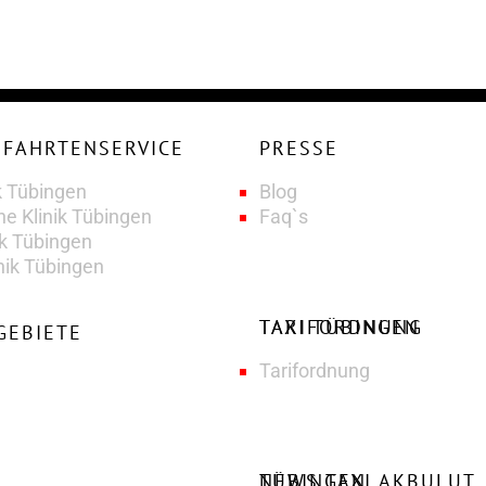
PRESSE
k Tübingen
Blog
he Klinik Tübingen
Faq`s
ik Tübingen
nik Tübingen
TAXI TÜBINGEN TARIFORDNUNG
GEBIETE
Tarifordnung
NEWS TAXI AKBULUT TÜBINGEN