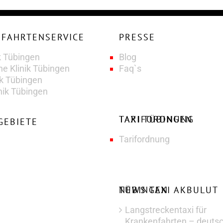
PRESSE
k Tübingen
Blog
he Klinik Tübingen
Faq`s
ik Tübingen
nik Tübingen
TAXI TÜBINGEN TARIFORDNUNG
GEBIETE
Tarifordnung
NEWS TAXI AKBULUT TÜBINGEN
Langstreckentaxi für
Krankenfahrten – deuts