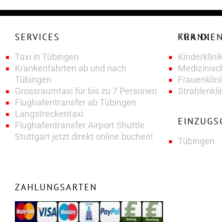
SERVICES
KRANKENFAHRTENSERVICE FÜR DIE
Taxi in Tübingen
Kinderklini
Krankenfahrten ab und nach
Medizinisc
Tübingen
Frauenklin
Grossraumtaxi für bis zu 7 Personen
Strahlenkli
Flughafentransfer ab Tübingen
Langstreckentaxi
EINZUGS
Flughafentransfer Airport Shuttle
Stuttgart jetzt direkt online buchen!
Tübingen
ZAHLUNGSARTEN