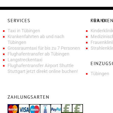
SERVICES
KRANKENFAHRTENSERVICE FÜR DIE
Taxi in Tübingen
Kinderklini
Krankenfahrten ab und nach
Medizinisc
Tübingen
Frauenklin
Grossraumtaxi für bis zu 7 Personen
Strahlenkli
Flughafentransfer ab Tübingen
Langstreckentaxi
EINZUGS
Flughafentransfer Airport Shuttle
Stuttgart jetzt direkt online buchen!
Tübingen
ZAHLUNGSARTEN