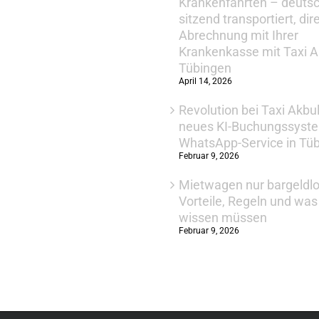
Krankenfahrten – deuts
sitzend transportiert, dir
Abrechnung mit Ihrer
Krankenkasse mit Taxi A
Tübingen
April 14, 2026
Revolution bei Taxi Akbu
neues KI-Buchungssyst
WhatsApp-Service in Tü
Februar 9, 2026
Mietwagen nur bargeldlo
Vorteile, Regeln und wa
wissen müssen
Februar 9, 2026