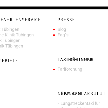
PRESSE
k Tübingen
Blog
he Klinik Tübingen
Faq`s
ik Tübingen
nik Tübingen
TAXI TÜBINGEN TARIFORDNUNG
GEBIETE
Tarifordnung
NEWS TAXI AKBULUT TÜBINGEN
Langstreckentaxi für