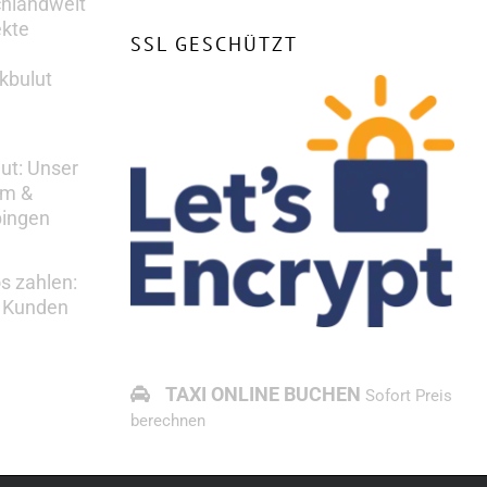
chlandweit
ekte
SSL GESCHÜTZT
kbulut
lut: Unser
em &
bingen
s zahlen:
s Kunden
TAXI ONLINE BUCHEN
Sofort Preis
berechnen