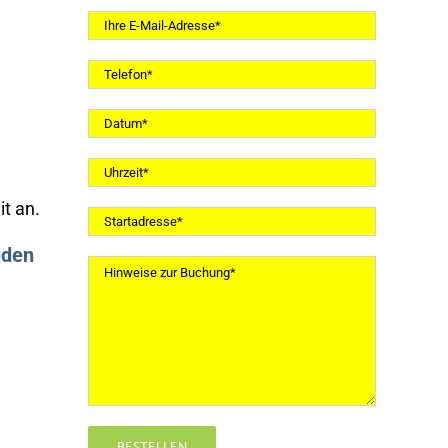
t an.
uden