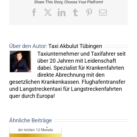
Share This Story, Choose Your Platform!
Facebook
X
LinkedIn
Tumblr
Pinterest
E-
Mail
Über den Autor:
Taxi Akbulut Tübingen
Taxiunternehmer und Taxifahrer seit
über 20 Jahren mit Leidenschaft
dabei. Spezialist für Krankenfahrten
direkte Abrechnung mit den
gesetzlichen Krankenkassen. Flughafentransfer
und Langstreckentaxi für Langstreckenfahrten
quer durch Europa!
Ähnliche Beiträge
Revolution
bei
Taxi
r