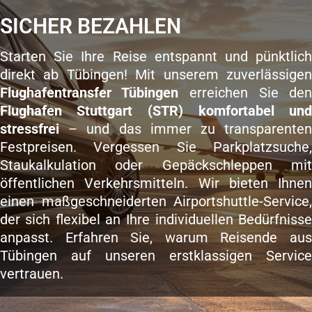
SICHER BEZAHLEN
Starten Sie Ihre Reise entspannt und pünktlic
direkt ab Tübingen! Mit unserem zuverlässige
Flughafentransfer Tübingen
erreichen Sie de
Flughafen Stuttgart (STR) komfortabel un
stressfrei
– und das immer zu transparente
Festpreisen. Vergessen Sie Parkplatzsuche
Staukalkulation oder Gepäckschleppen mi
öffentlichen Verkehrsmitteln. Wir bieten Ihne
einen maßgeschneiderten Airportshuttle-Service
der sich flexibel an Ihre individuellen Bedürfniss
anpasst. Erfahren Sie, warum Reisende au
Tübingen auf unseren erstklassigen Servic
vertrauen.