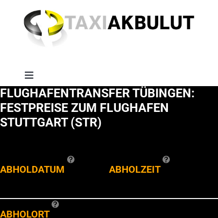
Zum
Inhalt
springen
Toggle
TRANSFER BUCHEN
FLUGHAFENTRANSFER TÜBINGEN:
Navigation
FESTPREISE ZUM FLUGHAFEN
KONTAKT
STUTTGART (STR)
LOGIN
ABHOLDATUM
ABHOLZEIT
REGISTRIEREN
ABHOLORT